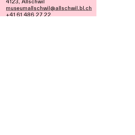
4123, Allschwil
museumallschwil@allschwil.bl.ch
+41 61 486 27 22
Rester à jour ?
Abonnez-vous à la newsletter