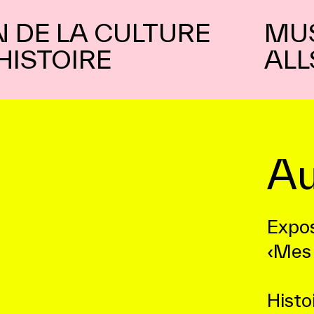
 DE LA CULTURE
MU
'HISTOIRE
ALL
Au
Expos
‹Mes 
Histo