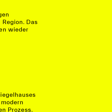
ngen
d Region. Das
en wieder
Riegelhauses
d modern
en Prozess.