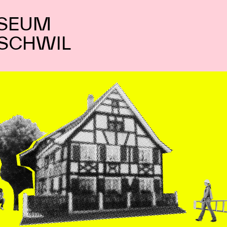
SEUM
SCHWIL
Dein H
gestal