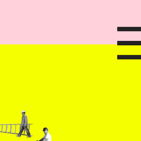
aus –
.
te mit!
.